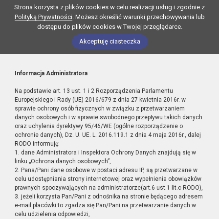
Strona korzysta z plików cookies w celu realizacji usług i zgodnie z
Polityką Prywatności
. Możesz określić warunki przechowywania lub
dostępu do plików cookies w Twojej przeglądarce.
Akceptuję ciasteczka
Informacja Administratora
Na podstawie art. 13 ust. 1 i 2 Rozporządzenia Parlamentu
Europejskiego i Rady (UE) 2016/679 z dnia 27 kwietnia 2016r. w
sprawie ochrony osób fizycznych w związku z przetwarzaniem
danych osobowych i w sprawie swobodnego przepływu takich danych
oraz uchylenia dyrektywy 95/46/WE (ogólne rozporządzenie o
ochronie danych), Dz. U. UE. L. 2016.119.1 z dnia 4 maja 2016r., dalej
RODO informuję:
1. dane Administratora i Inspektora Ochrony Danych znajdują się w
linku „Ochrona danych osobowych”,
2. Pana/Pani dane osobowe w postaci adresu IP, są przetwarzane w
celu udostępniania strony internetowej oraz wypełnienia obowiązków
prawnych spoczywających na administratorze(art.6 ust.1 lit.c RODO),
3. jeżeli korzysta Pan/Pani z odnośnika na stronie będącego adresem
e-mail placówki to zgadza się Pan/Pani na przetwarzanie danych w
celu udzielenia odpowiedzi,